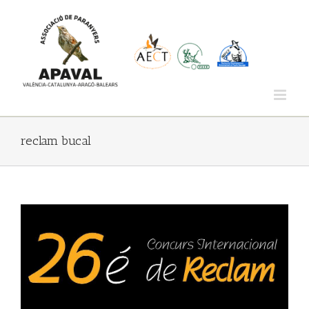
Saltar
al
contenido
reclam bucal