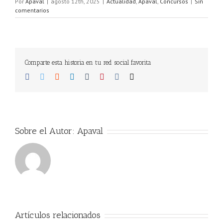
Por
Apaval
|
agosto 12th, 2025
|
Actualidad
,
Apaval
,
Concursos
|
Sin
comentarios
Comparte esta historia en tu red social favorita
Facebook
Twitter
Reddit
LinkedIn
Tumblr
Pinterest
Vk
Correo
electrónico
Sobre el Autor:
Apaval
Artículos relacionados