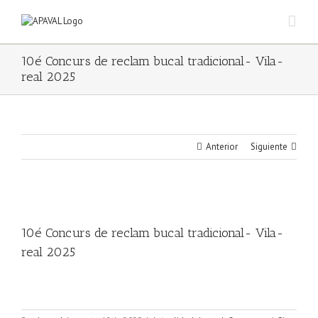
Saltar
al
contenido
10é Concurs de reclam bucal tradicional- Vila-
real 2025
Anterior
Siguiente
Ver
imagen
10é Concurs de reclam bucal tradicional- Vila-
más
grande
real 2025