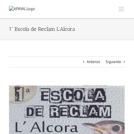
Saltar
al
contenido
1º Escola de Reclam L’Alcora
Anterior
Siguiente
Ver
imagen
más
grande