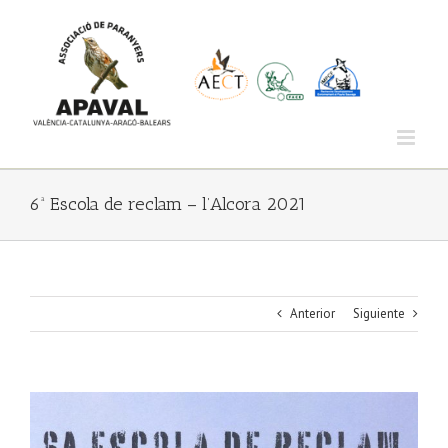
Saltar
al
contenido
6ª Escola de reclam – l’Alcora 2021
Anterior
Siguiente
Ver
imagen
más