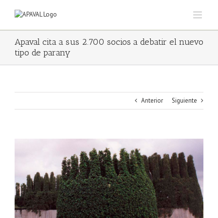
Saltar
al
contenido
Apaval cita a sus 2.700 socios a debatir el nuevo
tipo de parany
Anterior
Siguiente
Ver
imagen
más
grande