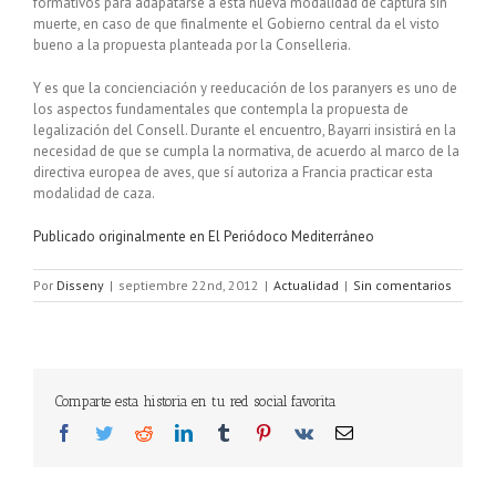
formativos para adapatarse a esta nueva modalidad de captura sin
muerte, en caso de que finalmente el Gobierno central da el visto
bueno a la propuesta planteada por la Conselleria.
Y es que la concienciación y reeducación de los paranyers es uno de
los aspectos fundamentales que contempla la propuesta de
legalización del Consell. Durante el encuentro, Bayarri insistirá en la
necesidad de que se cumpla la normativa, de acuerdo al marco de la
directiva europea de aves, que sí autoriza a Francia practicar esta
modalidad de caza.
Publicado originalmente en El Periódoco Mediterráneo
Por
Disseny
|
septiembre 22nd, 2012
|
Actualidad
|
Sin comentarios
Comparte esta historia en tu red social favorita
Facebook
Twitter
Reddit
LinkedIn
Tumblr
Pinterest
Vk
Correo
electrónico