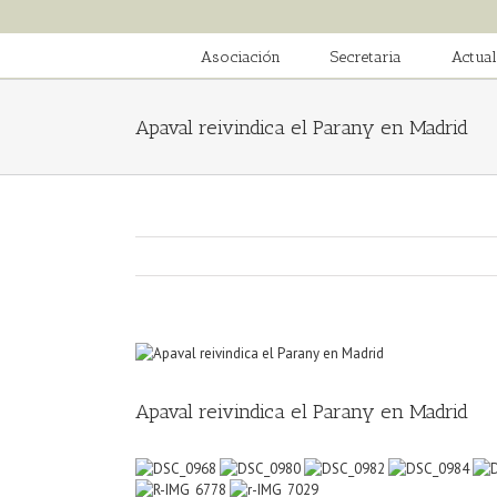
Saltar
al
contenido
Asociación
Secretaria
Actual
Apaval reivindica el Parany en Madrid
Ver
imagen
más
Apaval reivindica el Parany en Madrid
grande