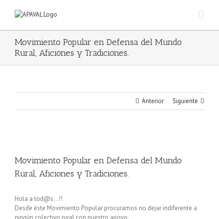
Saltar
al
contenido
Movimiento Popular en Defensa del Mundo
Rural, Aficiones y Tradiciones.
Anterior
Siguiente
Ver
imagen
Movimiento Popular en Defensa del Mundo
más
grande
Rural, Aficiones y Tradiciones.
Hola a tod@s…!!
Desde éste Movimiento Popular procuramos no dejar indiferente a
ningún colectivo rural con nuestro apoyo.