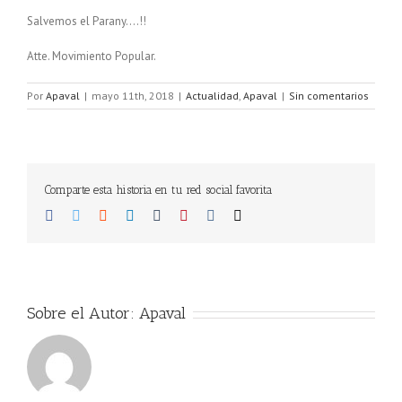
Salvemos el Parany….!!
Atte. Movimiento Popular.
Por
Apaval
|
mayo 11th, 2018
|
Actualidad
,
Apaval
|
Sin comentarios
Comparte esta historia en tu red social favorita
Facebook
Twitter
Reddit
LinkedIn
Tumblr
Pinterest
Vk
Correo
electrónico
Sobre el Autor:
Apaval