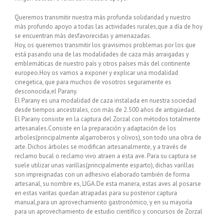
Queremos transmitir nuestra más profunda solidaridad y nuestro
más profundo apoyo a todas las actividades rurales,que a día de hoy
se encuentran más desfavorecidas y amenazadas.
Hoy, os queremos transmitir los gravisimos problemas por los que
está pasando una de las modalidades de caza más arraigadas y
emblemáticas de nuestro país y otros países más del continente
europeo.Hoy os vamos a exponer y explicar una modalidad
cinegetica, que para muchos de vosotros seguramente es
desconocida,el Parany.
El Parany es una modalidad de caza instalada en nuestra sociedad
desde tiempos ancestrales, con más de 2.500 años de antigüedad.
El Parany consiste en la captura del Zorzal con métodos totalmente
artesanales.Consiste en la preparación y adaptación de los
arboles(principalmente algarroberos y olivos), son todo una obra de
arte. Dichos árboles se modifican artesanalmente, y a través de
reclamo bucal o reclamo vivo atraen a esta ave. Para su captura se
suele utilizar unas varillas(principalmente esparto), dichas varillas
son impreignadas con un adhesivo elaborado también de forma
artesanal, su nombre es, LIGA.De esta manera, estas aves al posarse
en estas varitas quedan atrapadas para su posterior captura
manual,para un aprovechamiento gastronómico, y en su mayoría
para un aprovechamiento de estudio científico y concursos de Zorzal