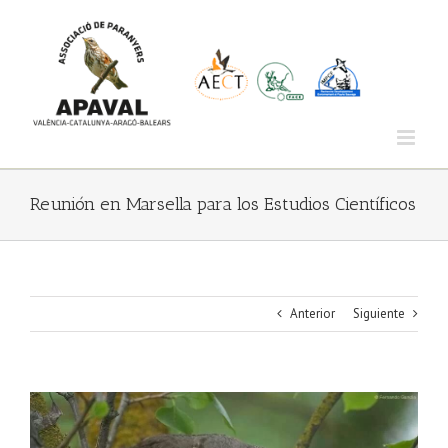
Saltar
al
contenido
Reunión en Marsella para los Estudios Científicos
Anterior
Siguiente
Ver
imagen
más