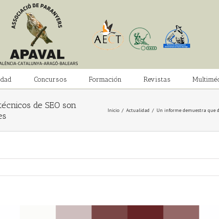
idad
Concursos
Formación
Revistas
Multimé
técnicos de SEO son
Inicio
/
Actualidad
/
Un informe demuestra que dos
es