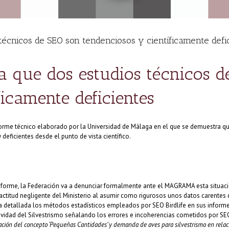
écnicos de SEO son tendenciosos y científicamente defi
 que dos estudios técnicos d
ficamente deficientes
orme técnico elaborado por la Universidad de Málaga en el que se demuestra que
 deficientes desde el punto de vista científico.
nforme, la Federación va a denunciar formalmente ante el MAGRAMA esta situación 
actitud negligente del Ministerio al asumir como rigurosos unos datos carentes de 
 detallada los métodos estadísticos empleados por SEO Birdlife en sus informes
ctividad del Silvestrismo señalando los errores e incoherencias cometidos por S
ción del concepto ‘Pequeñas Cantidades’ y demanda de aves para silvestrismo en relaci