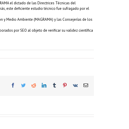
MA el dictado de las Directrices Técnicas del
ás, este deficiente estudio técnico fue sufragado por el
ción y Medio Ambiente (MAGRAMA) y las Consejerías de los
orados por SEO al objeto de verificar su validez científica
Facebook
Twitter
Reddit
LinkedIn
Tumblr
Pinterest
Vk
Correo
electrónico