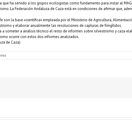
 que ha servido a los grupos ecologistas como fundamento para instar al MAGRA
strismo. La Federación Andaluza de Caza está en condiciones de afirmar que, adem
fe son la base «científica» empleada por el Ministerio de Agricultura, Alimenta
strismo y elaborar anualmente las resoluciones de capturas de fringílidos.
a someter a análisis técnico el resto de informes sobre silvestrismo y caza elab
y como ocurre con estos dos informes analizados.
uza de Caza)
rios