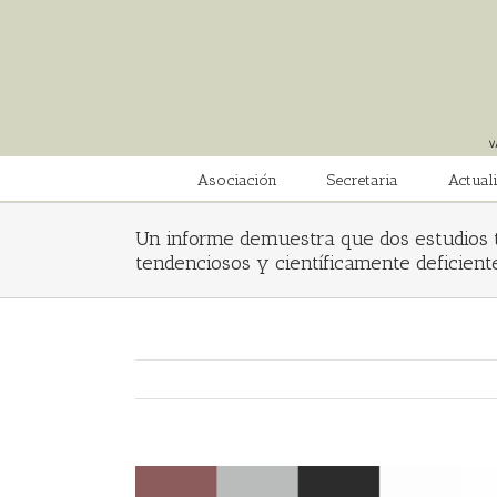
Saltar
al
contenido
Asociación
Secretaria
Actual
Un informe demuestra que dos estudios 
tendenciosos y científicamente deficient
Ver
imagen