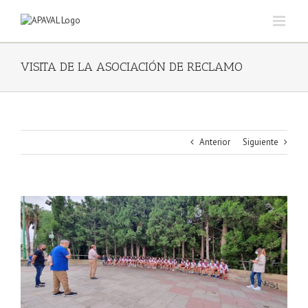
Saltar
al
contenido
VISITA DE LA ASOCIACIÓN DE RECLAMO
Anterior
Siguiente
Ver
imagen
más
grande