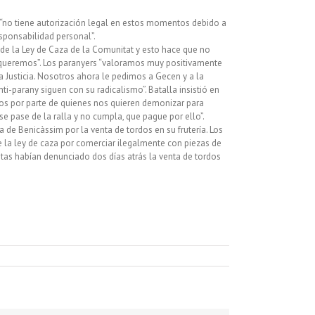
a “no tiene autorización legal en estos momentos debido a
esponsabilidad personal”.
o de la Ley de Caza de la Comunitat y esto hace que no
 queremos”. Los paranyers “valoramos muy positivamente
Justicia. Nosotros ahora le pedimos a Gecen y a la
i-parany siguen con su radicalismo”. Batalla insistió en
ros por parte de quienes nos quieren demonizar para
 pase de la ralla y no cumpla, que pague por ello”.
a de Benicàssim por la venta de tordos en su frutería. Los
 la ley de caza por comerciar ilegalmente con piezas de
stas habían denunciado dos días atrás la venta de tordos