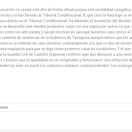
asociación no cazará este año de forma oficial porque esta modalidad cinegétic
va ley y la han llevado al Tribunal Constitucional. El que cace lo hará bajo su r
ausa abierta en el Tribunal Constitucional “ha detenido el desarrollo del decret
 se desarrolle este decreto podremos cazar con una regulación que es lo que
s como los anti-parany y Gecen nos tiran en cara que hacemos caso omiso a la 
un centenar de sentencias de la Audiencia de Tarragona, aunque vemos que los ant
parany es un método de caza selectivo, contrariamente a lo que se dice de nosot
 una regulación para que se diga cómo podemos cazar en condiciones. Y el que se
 de la Guardia Civil de Castelló (Seprona) confirmó ayer que denunció a una vecin
s y limpios que se guardaban en un congelador y denunciaron “una infracción de
ender las aves sin pasar los controles sanitarios correspondientes”. Los ecologi
arios