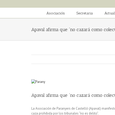
Saltar
al
contenido
Asociación
Secretaria
Actual
Apaval afirma que ´no cazará como colect
Ver
imagen
más
Apaval afirma que ´no cazará como colect
grande
La Asociación de Paranyers de Castelló (Apaval) manifestó
caza prohibida por los tribunales “no es delito”.