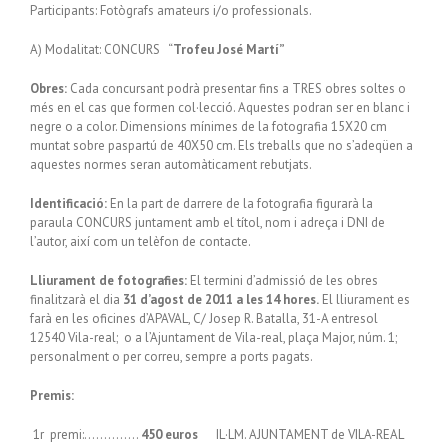
Participants: Fotògrafs amateurs i/o professionals.
A) Modalitat: CONCURS “
Trofeu José Martí”
Obres:
Cada concursant podrà presentar fins a TRES obres soltes o
més en el cas que formen col·lecció. Aquestes podran ser en blanc i
negre o a color. Dimensions mínimes de la fotografia 15X20 cm
muntat sobre paspartú de 40X50 cm. Els treballs que no s’adeqüen a
aquestes normes seran automàticament rebutjats.
Identificació:
En la part de darrere de la fotografia figurarà la
paraula CONCURS juntament amb el títol, nom i adreça i DNI de
l’autor, així com un telèfon de contacte.
Lliurament de fotografies:
El termini d’admissió de les obres
finalitzarà el dia
31 d’agost de 2011 a les 14 hores.
El lliurament es
farà en les oficines d’APAVAL, C/ Josep R. Batalla, 31-A entresol
12540 Vila-real; o a l’Ajuntament de Vila-real, plaça Major, núm. 1;
personalment o per correu, sempre a ports pagats.
Premis:
1r premi:…………..
450 euros
IL·LM. AJUNTAMENT de VILA-REAL