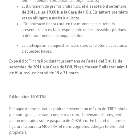
termini quedaran propietat de l’organització.)
El lliurament de premis tindrà lloc,
el dissabte 3 d setembre
de 2011, a les 19,00 h, a la Casa de l´Oli. Els autors premiats
estan obligats a assistir a l’acte.
L’Organització tindrà cura, en tot moment, dels treballs
presentats i no es farà responsable de les possibles pèrdues
o deterioraments que puguen sofrir.
La participació en aquest concurs suposa la plena acceptació
d’aquestes bases.
Exposició:
Tindrà lloc durant la setmana de Festes
del 3 al 11 de
setembre de 2011 a la Casa de l’Oli, Plaça Mossèn Ballester núm.1
de Vila-real, en horari de 19 a 21 hores.
………………………………………………………………
B)Modalitat: MOSTRA
Per aquesta modalitat es podran presentar un màxim de TRES obres
per participant, en blanc i negre o a color. Dimensions lliures, però
aniran muntades sobre paspartú de 40X50 cm. En la part de darrere
figurarà la paraula MOSTRA, el nom, cognoms, adreça i telèfon del
propietari.