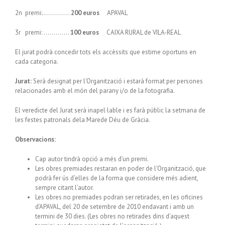
2n premi:…………..
200 euros
APAVAL
3r premi: ………….
100 euros
CAIXA RURAL de VILA-REAL
El jurat podrà concedir tots els accèssits que estime oportuns en
cada categoria.
Jurat:
Serà designat per l’Organització i estarà format per persones
relacionades amb el món del parany i/o de la fotografia.
El veredicte del Jurat serà inapel·lable i es farà públic la setmana de
les festes patronals dela Marede Déu de Gràcia.
Observacions:
Cap autor tindrà opció a més d’un premi.
Les obres premiades restaran en poder de l’Organització, que
podrà fer ús d’elles de la forma que considere més adient,
sempre citant l’autor.
Les obres no premiades podran ser retirades, en les oficines
d’APAVAL, del 20 de setembre de 2010 endavant i amb un
termini de 30 dies. (Les obres no retirades dins d’aquest