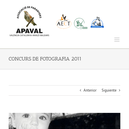
Saltar
al
contenido
CONCURS DE FOTOGRAFIA 2011
Anterior
Siguiente
Ver
imagen
más