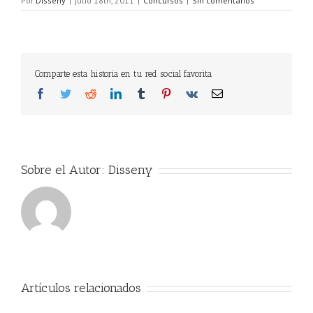
Por
Disseny
|
julio 18th, 2011
|
Concursos
|
Sin comentarios
Comparte esta historia en tu red social favorita
Facebook
Twitter
Reddit
LinkedIn
Tumblr
Pinterest
Vk
Correo
electrónico
Sobre el Autor:
Disseny
Artículos relacionados