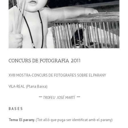
grande
CONCURS DE FOTOGRAFIA 2011
XVIII MOSTRA-CONCURS DE FOTOGRAFIES SOBRE EL PARANY
VILA-REAL (Plana Baixa)
*** TROFEU JOSÉ MARTÍ ***
B A S E S
Tema
:
El parany.
(Tot allò que puga ser identificat amb el parany)