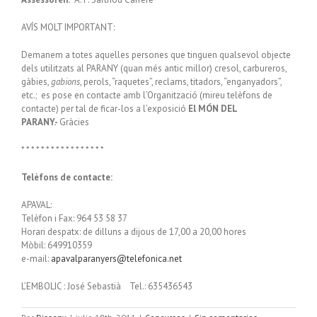
AVÍS MOLT IMPORTANT:
Demanem a totes aquelles persones que tinguen qualsevol objecte
dels utilitzats al PARANY (quan més antic millor) cresol, carbureros,
gàbies,
gabions
, perols, “raquetes”, reclams, titadors, “enganyadors”,
etc.; es pose en contacte amb l’Organització (mireu telèfons de
contacte) per tal de ficar-los a l’exposició
El MÓN DEL
PARANY.-
Gràcies
* * * * * * * * * * * * * * * * *
Telèfons de contacte:
APAVAL:
Telèfon i Fax: 964 53 58 37
Horari despatx: de dilluns a dijous de 17,00 a 20,00 hores
Mòbil: 649910359
e-mail:
apavalparanyers@telefonica.net
L’EMBOLIC : José Sebastià Tel.: 635436543