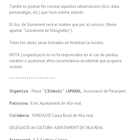
També es podran fer constar aquelles observacions (lloc, data,
personatges, etc.) que hom estime adients.
El lloc de lliurament serà el mateix que per al concurs. (Veure
apartat “Lliurament de fotografies”).
Totes les obres seran tornades en finalitzar la mostra.
NOTA: L’organització no es fa responsable en el cas de pèrdua,
robatori o qualsevol altra circumstància accidental que poguera
ocórrer.
* * * * * * * * * * * * * * * * * * * * *
Organitza
:
Penya
”L’Embolic” i
APAVAL.
Associació de Paranyers
Patrocina:
Il·lm. Ajuntament de Vila-real
Col·labora:
FUNDACIÓ Caixa Rural de Vila-real
DELEGACIÓ de CULTURA AJUNTAMENT DE VILA-REAL
Assessoren:
A. F. Sarthou Carrere