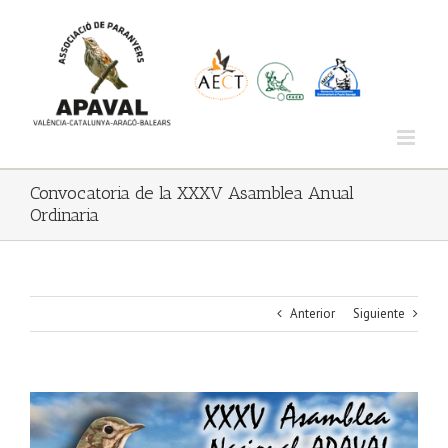
Saltar
al
contenido
Convocatoria de la XXXV Asamblea Anual
Ordinaria
Anterior
Siguiente
Ver
imagen
más