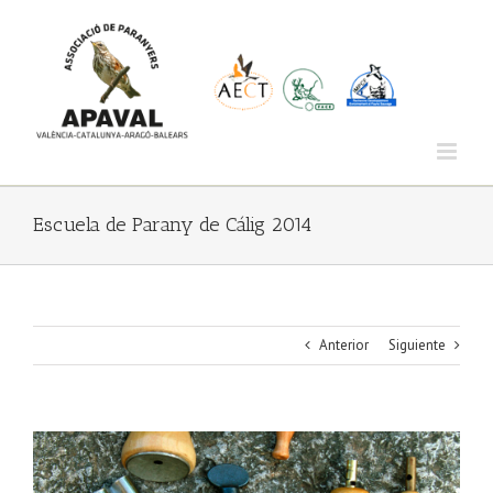
Saltar
al
contenido
Escuela de Parany de Cálig 2014
Anterior
Siguiente
Ver
imagen
más