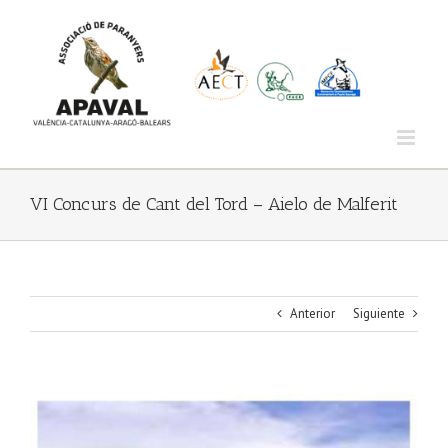
Saltar
al
contenido
VI Concurs de Cant del Tord – Aielo de Malferit
Anterior
Siguiente
Ver
imagen
más