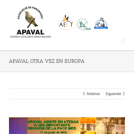
Saltar
al
contenido
APAVAL OTRA VEZ EN EUROPA
Anterior
Siguiente
Ver
imagen
más